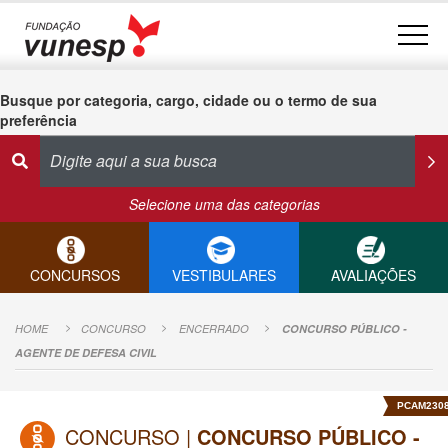
Busque por categoria, cargo, cidade ou o termo de sua
preferência
Selecione uma das categorias
CONCURSOS
VESTIBULARES
AVALIAÇÕES
HOME
CONCURSO
ENCERRADO
CONCURSO PÚBLICO -
AGENTE DE DEFESA CIVIL
PCAM230
CONCURSO |
CONCURSO PÚBLICO -