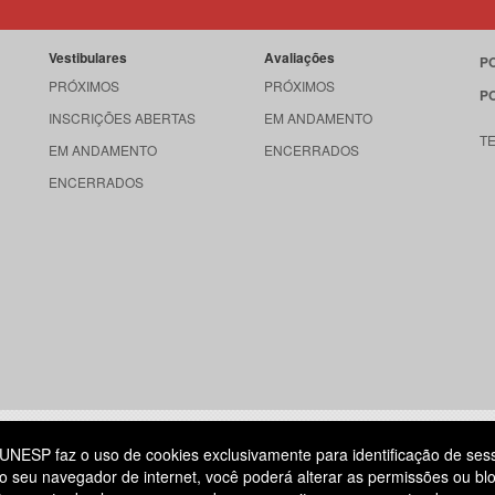
Vestibulares
Avaliações
P
PRÓXIMOS
PRÓXIMOS
P
INSCRIÇÕES ABERTAS
EM ANDAMENTO
T
EM ANDAMENTO
ENCERRADOS
ENCERRADOS
515
UNESP faz o uso de cookies exclusivamente para identificação de ses
o seu navegador de internet, você poderá alterar as permissões ou blo
ATENDIMENTO AO CANDIDATO