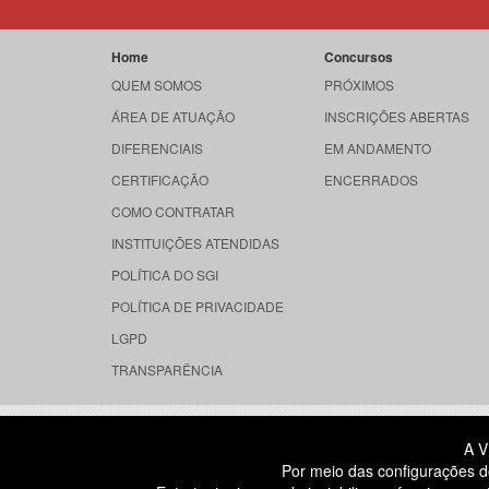
Home
Concursos
QUEM SOMOS
PRÓXIMOS
ÁREA DE ATUAÇÃO
INSCRIÇÕES ABERTAS
DIFERENCIAIS
EM ANDAMENTO
CERTIFICAÇÃO
ENCERRADOS
COMO CONTRATAR
INSTITUIÇÕES ATENDIDAS
POLÍTICA DO SGI
POLÍTICA DE PRIVACIDADE
LGPD
TRANSPARÊNCIA
RUA DONA GERMAINE BURCHARD, 
A V
ÁGUA BRANCA - SÃO PAULO SP
Por meio das configurações d
CEP: 05002-062