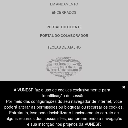
EM ANDAMENTO
ENCERRADOS
PORTAL DO CLIENTE
PORTAL DO COLABORADOR
TECLAS DE ATALHO
A VUNESP faz o uso de cookies exclusivamente para
RUA DONA GERMAINE BURCHARD, 515
identificação de sessão.
ÁGUA BRANCA - SÃO PAULO SP
Por meio das configurações do seu navegador de internet, você
CEP: 05002-062
poderá alterar as permissões ou bloquear ou recursar os cookies.
Entretanto, isso pode inviabilizar o funcionamento correto de
alguns recursos dos nossos sites, comprometendo a navegação
ATENDIMENTO AO CANDIDATO
e sua inscrição nos projetos da VUNESP.
11 3874-6300