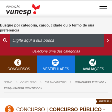
Busque por categoria, cargo, cidade ou o termo de sua
preferência
Selecione uma das categorias
CONCURSOS
VESTIBULARES
AVALIAÇÕES
HOME
CONCURSO
EM ANDAMENTO
CONCURSO PÚBLICO -
PESQUISADOR CIENTÍFICO I
INBT2501
CONCURSO |
CONCURSO PÚBLICO -