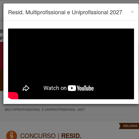
×
Resid. Multiprofissional e Uniprofissional 2027
Busque por categoria, cargo, cidade ou o termo de sua
preferência
Selecione uma das categorias
CONCURSOS
VESTIBULARES
AVALIAÇÕES
HOME
CONCURSO
INSCRIÇÕES ABERTAS
RESID.
MULTIPROFISSIONAL E UNIPROFISSIONAL 2027
HSLI2602
CONCURSO |
RESID.