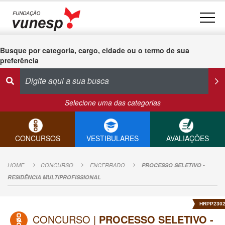
Busque por categoria, cargo, cidade ou o termo de sua
preferência
Selecione uma das categorias
CONCURSOS
VESTIBULARES
AVALIAÇÕES
HOME
CONCURSO
ENCERRADO
PROCESSO SELETIVO -
RESIDÊNCIA MULTIPROFISSIONAL
HRPP230
CONCURSO |
PROCESSO SELETIVO -