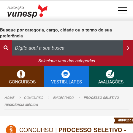
Busque por categoria, cargo, cidade ou o termo de sua
preferência
Selecione uma das categorias
CONCURSOS
VESTIBULARES
AVALIAÇÕES
HOME
CONCURSO
ENCERRADO
PROCESSO SELETIVO -
RESIDÊNCIA MÉDICA
HRPP230
CONCURSO |
PROCESSO SELETIVO -