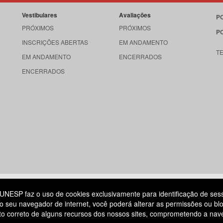
Vestibulares
Avaliações
P
PRÓXIMOS
PRÓXIMOS
P
INSCRIÇÕES ABERTAS
EM ANDAMENTO
T
EM ANDAMENTO
ENCERRADOS
ENCERRADOS
515
UNESP faz o uso de cookies exclusivamente para identificação de ses
o seu navegador de internet, você poderá alterar as permissões ou blo
ATENDIMENTO AO CANDIDATO
ento correto de alguns recursos dos nossos sites, comprometendo a na
DIA
11 3874-6300
(NÃO HÁ ATENDIMENTO PRESENCIAL)