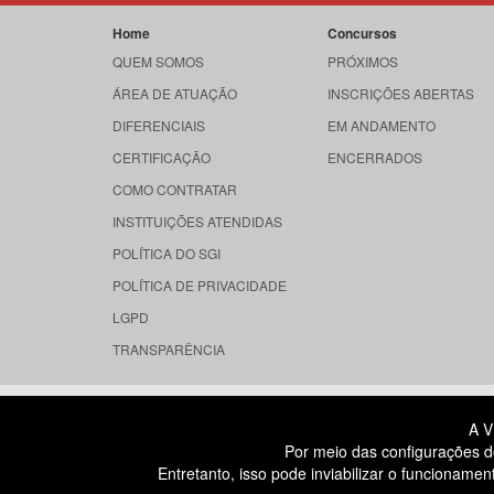
Home
Concursos
QUEM SOMOS
PRÓXIMOS
ÁREA DE ATUAÇÃO
INSCRIÇÕES ABERTAS
DIFERENCIAIS
EM ANDAMENTO
CERTIFICAÇÃO
ENCERRADOS
COMO CONTRATAR
INSTITUIÇÕES ATENDIDAS
POLÍTICA DO SGI
POLÍTICA DE PRIVACIDADE
LGPD
TRANSPARÊNCIA
RUA DONA GERMAINE BURCHARD, 
A V
ÁGUA BRANCA - SÃO PAULO SP
Por meio das configurações d
CEP: 05002-062
Entretanto, isso pode inviabilizar o funcionam