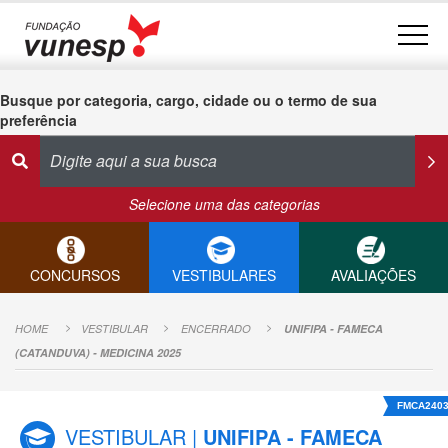
Busque por categoria, cargo, cidade ou o termo de sua
preferência
Selecione uma das categorias
CONCURSOS
VESTIBULARES
AVALIAÇÕES
HOME
VESTIBULAR
ENCERRADO
UNIFIPA - FAMECA
(CATANDUVA) - MEDICINA 2025
FMCA240
VESTIBULAR |
UNIFIPA - FAMECA