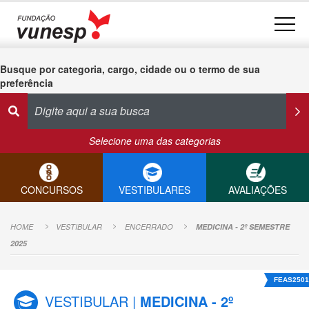
Busque por categoria, cargo, cidade ou o termo de sua
preferência
Selecione uma das categorias
CONCURSOS
VESTIBULARES
AVALIAÇÕES
HOME
VESTIBULAR
ENCERRADO
MEDICINA - 2º SEMESTRE
2025
FEAS2501
VESTIBULAR |
MEDICINA - 2º