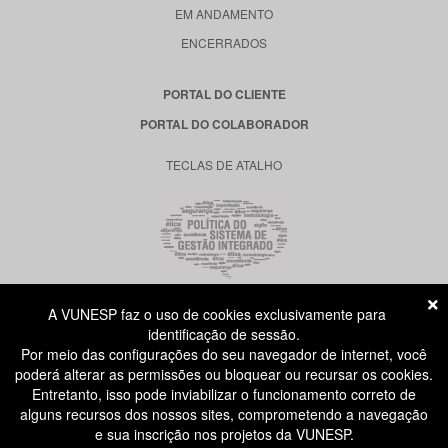
EM ANDAMENTO
ENCERRADOS
PORTAL DO CLIENTE
PORTAL DO COLABORADOR
TECLAS DE ATALHO
A VUNESP faz o uso de cookies exclusivamente para
RUA DONA GERMAINE BURCHARD, 515
identificação de sessão.
ÁGUA BRANCA - SÃO PAULO SP
Por meio das configurações do seu navegador de internet, você
CEP: 05002-062
poderá alterar as permissões ou bloquear ou recursar os cookies.
Entretanto, isso pode inviabilizar o funcionamento correto de
alguns recursos dos nossos sites, comprometendo a navegação
ATENDIMENTO AO CANDIDATO
e sua inscrição nos projetos da VUNESP.
11 3874-6300