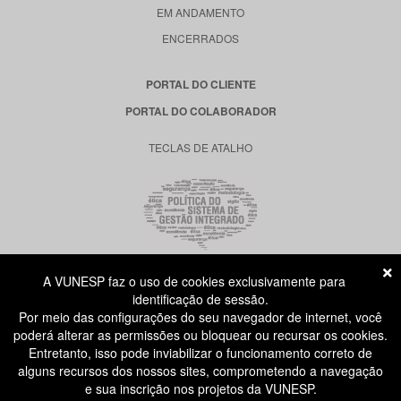
EM ANDAMENTO
ENCERRADOS
PORTAL DO CLIENTE
PORTAL DO COLABORADOR
TECLAS DE ATALHO
A VUNESP faz o uso de cookies exclusivamente para
RUA DONA GERMAINE BURCHARD, 515
identificação de sessão.
ÁGUA BRANCA - SÃO PAULO SP
Por meio das configurações do seu navegador de internet, você
CEP: 05002-062
poderá alterar as permissões ou bloquear ou recursar os cookies.
Entretanto, isso pode inviabilizar o funcionamento correto de
alguns recursos dos nossos sites, comprometendo a navegação
ATENDIMENTO AO CANDIDATO
e sua inscrição nos projetos da VUNESP.
11 3874-6300