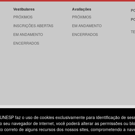
Vestibulares
Avaliações
P
PRÓXIMOS
PRÓXIMOS
P
INSCRIÇÕES ABERTAS
EM ANDAMENTO
T
EM ANDAMENTO
ENCERRADOS
ENCERRADOS
515
UNESP faz o uso de cookies exclusivamente para identificação de ses
o seu navegador de internet, você poderá alterar as permissões ou blo
ATENDIMENTO AO CANDIDATO
ento correto de alguns recursos dos nossos sites, comprometendo a na
DIA
11 3874-6300
(NÃO HÁ ATENDIMENTO PRESENCIAL)