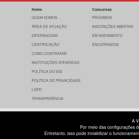
Home
Concursos
QUEM SOMOS
PRÓXIMOS
ÁREA DE ATUAÇÃO
INSCRIÇÕES ABERTAS
DIFERENCIAIS
EM ANDAMENTO
CERTIFICAÇÃO
ENCERRADOS
COMO CONTRATAR
INSTITUIÇÕES ATENDIDAS
POLÍTICA DO SGI
POLÍTICA DE PRIVACIDADE
LGPD
TRANSPARÊNCIA
RUA DONA GERMAINE BURCHARD, 
A V
ÁGUA BRANCA - SÃO PAULO SP
Por meio das configurações d
CEP: 05002-062
Entretanto, isso pode inviabilizar o funcionam