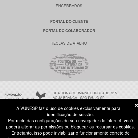
ENCERRADOS
PORTAL DO CLIENTE
PORTAL DO COLABORADOR
TECLAS DE ATALHO
RUA DONA GERMAINE BURCHARD, 515
ÁGUA BRANCA - SÃO PAULO SP
CEP: 05002-062
A VUNESP faz o uso de cookies exclusivamente para
identificação de sessão.
Por meio das configurações do seu navegador de internet, você
ATENDIMENTO AO CANDIDATO
poderá alterar as permissões ou bloquear ou recursar os cookies.
11 3874-6300
(NÃO HÁ ATENDIMENTO PRESENCIAL)
Entretanto, isso pode inviabilizar o funcionamento correto de
DIAS ÚTEIS
das 8h às 18h