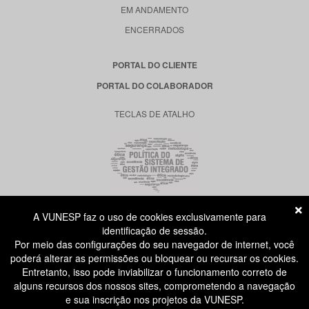
EM ANDAMENTO
ENCERRADOS
PORTAL DO CLIENTE
PORTAL DO COLABORADOR
TECLAS DE ATALHO
A VUNESP faz o uso de cookies exclusivamente para
RUA DONA GERMAINE BURCHARD, 515
identificação de sessão.
ÁGUA BRANCA - SÃO PAULO SP
Por meio das configurações do seu navegador de internet, você
CEP: 05002-062
poderá alterar as permissões ou bloquear ou recursar os cookies.
Entretanto, isso pode inviabilizar o funcionamento correto de
alguns recursos dos nossos sites, comprometendo a navegação
ATENDIMENTO AO CANDIDATO
e sua inscrição nos projetos da VUNESP.
11 3874-6300