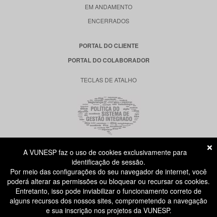
EM ANDAMENTO
ENCERRADOS
PORTAL DO CLIENTE
PORTAL DO COLABORADOR
TECLAS DE ATALHO
A VUNESP faz o uso de cookies exclusivamente para
RUA DONA GERMAINE BURCHARD, 515
identificação de sessão.
ÁGUA BRANCA - SÃO PAULO SP
Por meio das configurações do seu navegador de internet, você
CEP: 05002-062
poderá alterar as permissões ou bloquear ou recursar os cookies.
Entretanto, isso pode inviabilizar o funcionamento correto de
alguns recursos dos nossos sites, comprometendo a navegação
ATENDIMENTO AO CANDIDATO
e sua inscrição nos projetos da VUNESP.
11 3874-6300