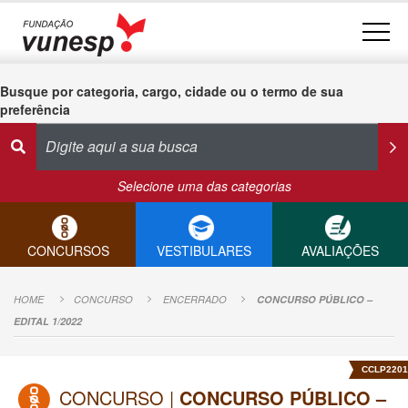
Busque por categoria, cargo, cidade ou o termo de sua
preferência
Selecione uma das categorias
CONCURSOS
VESTIBULARES
AVALIAÇÕES
HOME
CONCURSO
ENCERRADO
CONCURSO PÚBLICO –
EDITAL 1/2022
CCLP2201
CONCURSO |
CONCURSO PÚBLICO –