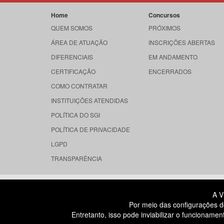
Home
Concursos
QUEM SOMOS
PRÓXIMOS
ÁREA DE ATUAÇÃO
INSCRIÇÕES ABERTAS
DIFERENCIAIS
EM ANDAMENTO
CERTIFICAÇÃO
ENCERRADOS
COMO CONTRATAR
INSTITUIÇÕES ATENDIDAS
POLÍTICA DO SGI
POLÍTICA DE PRIVACIDADE
LGPD
TRANSPARÊNCIA
RUA DONA GERMAINE BURCHARD, 
A V
ÁGUA BRANCA - SÃO PAULO SP
Por meio das configurações d
CEP: 05002-062
Entretanto, isso pode inviabilizar o funcionam