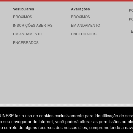
Vestibulares
Avaliações
P
PRÓXIMOS
PRÓXIMOS
P
INSCRIÇÕES ABERTAS
EM ANDAMENTO
T
EM ANDAMENTO
ENCERRADOS
ENCERRADOS
515
UNESP faz o uso de cookies exclusivamente para identificação de ses
o seu navegador de internet, você poderá alterar as permissões ou blo
ATENDIMENTO AO CANDIDATO
ento correto de alguns recursos dos nossos sites, comprometendo a na
DIA
11 3874-6300
(NÃO HÁ ATENDIMENTO PRESENCIAL)