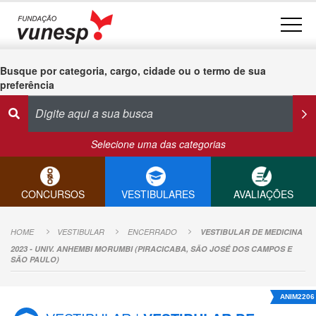
Busque por categoria, cargo, cidade ou o termo de sua
preferência
Selecione uma das categorias
CONCURSOS
VESTIBULARES
AVALIAÇÕES
HOME
VESTIBULAR
ENCERRADO
VESTIBULAR DE MEDICINA
2023 - UNIV. ANHEMBI MORUMBI (PIRACICABA, SÃO JOSÉ DOS CAMPOS E
SÃO PAULO)
ANIM2206