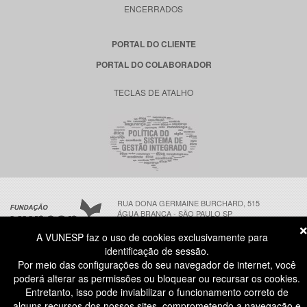
ENCERRADOS
PORTAL DO CLIENTE
PORTAL DO COLABORADOR
TECLAS DE ATALHO
RUA DONA GERMAINE BURCHARD, 515
ÁGUA BRANCA - SÃO PAULO SP
CEP: 05002-062
A VUNESP faz o uso de cookies exclusivamente para
identificação de sessão.
Por meio das configurações do seu navegador de internet, você
ATENDIMENTO AO CANDIDATO
poderá alterar as permissões ou bloquear ou recursar os cookies.
11 3874-6300
(NÃO HÁ ATENDIMENTO PRESENCIAL)
Entretanto, isso pode inviabilizar o funcionamento correto de
DIAS ÚTEIS
das 8h às 18h
alguns recursos dos nossos sites, comprometendo a navegação e