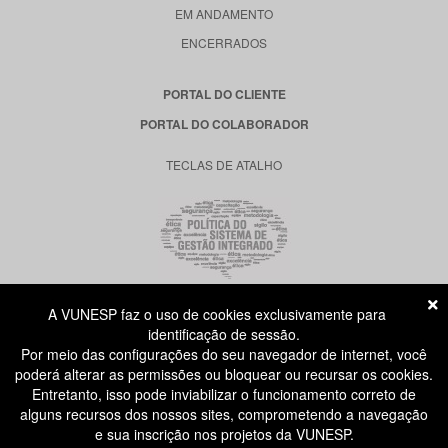
EM ANDAMENTO
ENCERRADOS
PORTAL DO CLIENTE
PORTAL DO COLABORADOR
TECLAS DE ATALHO
A VUNESP faz o uso de cookies exclusivamente para
RUA DONA GERMAINE BURCHARD, 515
identificação de sessão.
ÁGUA BRANCA - SÃO PAULO SP
Por meio das configurações do seu navegador de internet, você
CEP: 05002-062
poderá alterar as permissões ou bloquear ou recursar os cookies.
Entretanto, isso pode inviabilizar o funcionamento correto de
alguns recursos dos nossos sites, comprometendo a navegação
ATENDIMENTO AO CANDIDATO
e sua inscrição nos projetos da VUNESP.
11 3874-6300