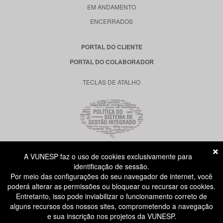
EM ANDAMENTO
ENCERRADOS
PORTAL DO CLIENTE
PORTAL DO COLABORADOR
TECLAS DE ATALHO
A VUNESP faz o uso de cookies exclusivamente para
RUA DONA GERMAINE BURCHARD, 515
identificação de sessão.
ÁGUA BRANCA - SÃO PAULO SP
Por meio das configurações do seu navegador de internet, você
CEP: 05002-062
poderá alterar as permissões ou bloquear ou recursar os cookies.
Entretanto, isso pode inviabilizar o funcionamento correto de
alguns recursos dos nossos sites, comprometendo a navegação
ATENDIMENTO AO CANDIDATO
e sua inscrição nos projetos da VUNESP.
11 3874-6300