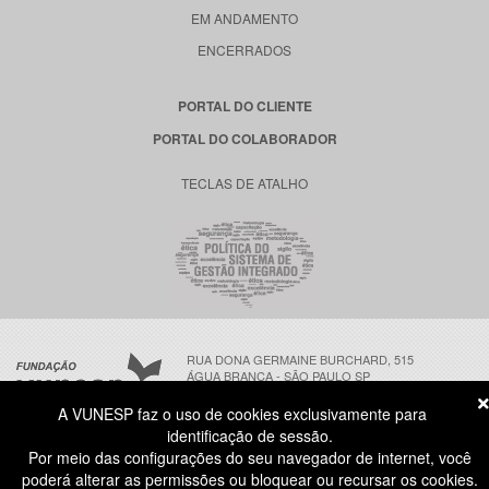
EM ANDAMENTO
ENCERRADOS
PORTAL DO CLIENTE
PORTAL DO COLABORADOR
TECLAS DE ATALHO
RUA DONA GERMAINE BURCHARD, 515
ÁGUA BRANCA - SÃO PAULO SP
CEP: 05002-062
A VUNESP faz o uso de cookies exclusivamente para
identificação de sessão.
Por meio das configurações do seu navegador de internet, você
ATENDIMENTO AO CANDIDATO
poderá alterar as permissões ou bloquear ou recursar os cookies.