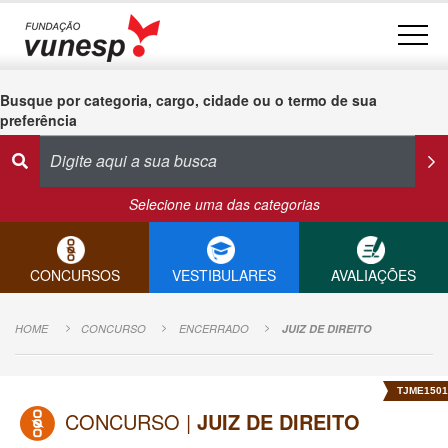
Busque por categoria, cargo, cidade ou o termo de sua
preferência
Selecione uma das categorias
CONCURSOS
VESTIBULARES
AVALIAÇÕES
HOME
CONCURSO
ENCERRADO
JUIZ DE DIREITO
TJME1501
CONCURSO |
JUIZ DE DIREITO