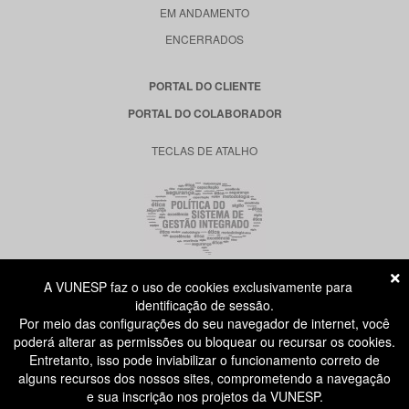
EM ANDAMENTO
ENCERRADOS
PORTAL DO CLIENTE
PORTAL DO COLABORADOR
TECLAS DE ATALHO
A VUNESP faz o uso de cookies exclusivamente para
RUA DONA GERMAINE BURCHARD, 515
identificação de sessão.
ÁGUA BRANCA - SÃO PAULO SP
Por meio das configurações do seu navegador de internet, você
CEP: 05002-062
poderá alterar as permissões ou bloquear ou recursar os cookies.
Entretanto, isso pode inviabilizar o funcionamento correto de
alguns recursos dos nossos sites, comprometendo a navegação
ATENDIMENTO AO CANDIDATO
e sua inscrição nos projetos da VUNESP.
11 3874-6300