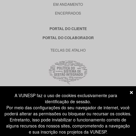
EM ANDAMENTO
ENCERRADOS
PORTAL DO CLIENTE
PORTAL DO COLABORADOR
TECLAS DE ATALHO
A VUNESP faz o uso de cookies exclusivamente para
RUA DONA GERMAINE BURCHARD, 515
identificação de sessão.
ÁGUA BRANCA - SÃO PAULO SP
Por meio das configurações do seu navegador de internet, você
CEP: 05002-062
poderá alterar as permissões ou bloquear ou recursar os cookies.
Entretanto, isso pode inviabilizar o funcionamento correto de
alguns recursos dos nossos sites, comprometendo a navegação
ATENDIMENTO AO CANDIDATO
e sua inscrição nos projetos da VUNESP.
11 3874-6300