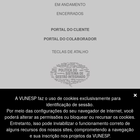
EM ANDAMENTO
ENCERRADOS
PORTAL DO CLIENTE
PORTAL DO COLABORADOR
TECLAS DE ATALHO
A VUNESP faz o uso de cookies exclusivamente para
RUA DONA GERMAINE BURCHARD, 515
identificação de sessão.
ÁGUA BRANCA - SÃO PAULO SP
Por meio das configurações do seu navegador de internet, você
CEP: 05002-062
poderá alterar as permissões ou bloquear ou recursar os cookies.
Entretanto, isso pode inviabilizar o funcionamento correto de
alguns recursos dos nossos sites, comprometendo a navegação
ATENDIMENTO AO CANDIDATO
e sua inscrição nos projetos da VUNESP.
11 3874-6300