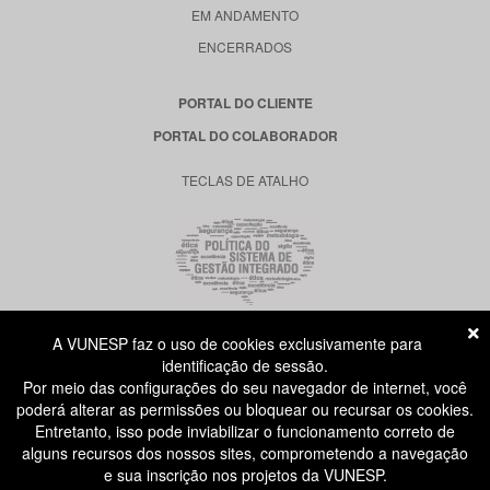
EM ANDAMENTO
ENCERRADOS
PORTAL DO CLIENTE
PORTAL DO COLABORADOR
TECLAS DE ATALHO
A VUNESP faz o uso de cookies exclusivamente para
RUA DONA GERMAINE BURCHARD, 515
identificação de sessão.
ÁGUA BRANCA - SÃO PAULO SP
Por meio das configurações do seu navegador de internet, você
CEP: 05002-062
poderá alterar as permissões ou bloquear ou recursar os cookies.
Entretanto, isso pode inviabilizar o funcionamento correto de
alguns recursos dos nossos sites, comprometendo a navegação
ATENDIMENTO AO CANDIDATO
e sua inscrição nos projetos da VUNESP.
11 3874-6300