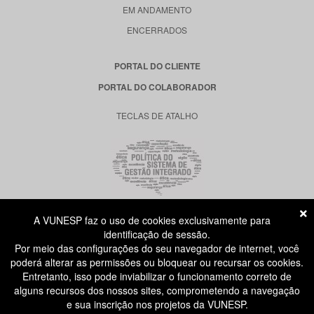
EM ANDAMENTO
ENCERRADOS
PORTAL DO CLIENTE
PORTAL DO COLABORADOR
TECLAS DE ATALHO
A VUNESP faz o uso de cookies exclusivamente para
RUA DONA GERMAINE BURCHARD, 515
identificação de sessão.
ÁGUA BRANCA - SÃO PAULO SP
Por meio das configurações do seu navegador de internet, você
CEP: 05002-062
poderá alterar as permissões ou bloquear ou recursar os cookies.
Entretanto, isso pode inviabilizar o funcionamento correto de
alguns recursos dos nossos sites, comprometendo a navegação
ATENDIMENTO AO CANDIDATO
e sua inscrição nos projetos da VUNESP.
11 3874-6300