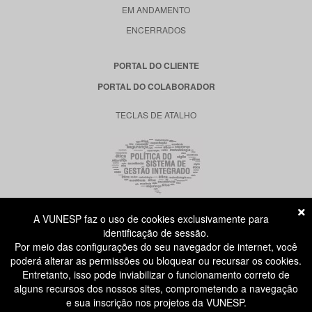
EM ANDAMENTO
ENCERRADOS
PORTAL DO CLIENTE
PORTAL DO COLABORADOR
TECLAS DE ATALHO
A VUNESP faz o uso de cookies exclusivamente para
RUA DONA GERMAINE BURCHARD, 515
identificação de sessão.
ÁGUA BRANCA - SÃO PAULO SP
Por meio das configurações do seu navegador de internet, você
CEP: 05002-062
poderá alterar as permissões ou bloquear ou recursar os cookies.
Entretanto, isso pode inviabilizar o funcionamento correto de
alguns recursos dos nossos sites, comprometendo a navegação
ATENDIMENTO AO CANDIDATO
e sua inscrição nos projetos da VUNESP.
11 3874-6300