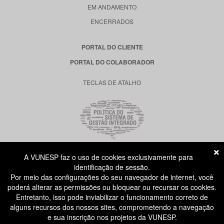
EM ANDAMENTO
ENCERRADOS
PORTAL DO CLIENTE
PORTAL DO COLABORADOR
TECLAS DE ATALHO
A VUNESP faz o uso de cookies exclusivamente para
RUA DONA GERMAINE BURCHARD, 515
identificação de sessão.
ÁGUA BRANCA - SÃO PAULO SP
Por meio das configurações do seu navegador de internet, você
CEP: 05002-062
poderá alterar as permissões ou bloquear ou recursar os cookies.
Entretanto, isso pode inviabilizar o funcionamento correto de
alguns recursos dos nossos sites, comprometendo a navegação
ATENDIMENTO AO CANDIDATO
e sua inscrição nos projetos da VUNESP.
11 3874-6300