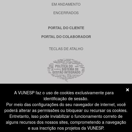
EM ANDAMENTO
ENCERRADOS
PORTAL DO CLIENTE
PORTAL DO COLABORADOR
TECLAS DE ATALHO
A VUNESP faz o uso de cookies exclusivamente para
RUA DONA GERMAINE BURCHARD, 515
identificação de sessão.
ÁGUA BRANCA - SÃO PAULO SP
Por meio das configurações do seu navegador de internet, você
CEP: 05002-062
poderá alterar as permissões ou bloquear ou recursar os cookies.
Entretanto, isso pode inviabilizar o funcionamento correto de
alguns recursos dos nossos sites, comprometendo a navegação
ATENDIMENTO AO CANDIDATO
e sua inscrição nos projetos da VUNESP.
11 3874-6300