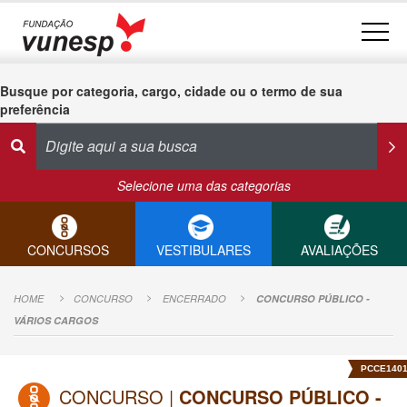
Busque por categoria, cargo, cidade ou o termo de sua
preferência
Selecione uma das categorias
CONCURSOS
VESTIBULARES
AVALIAÇÕES
HOME
CONCURSO
ENCERRADO
CONCURSO PÚBLICO -
VÁRIOS CARGOS
PCCE140
CONCURSO |
CONCURSO PÚBLICO -