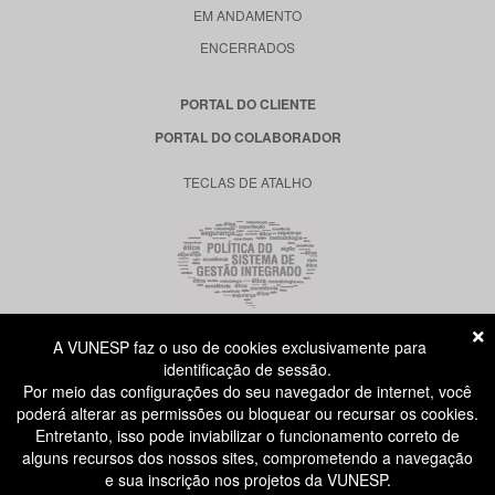
EM ANDAMENTO
ENCERRADOS
PORTAL DO CLIENTE
PORTAL DO COLABORADOR
TECLAS DE ATALHO
A VUNESP faz o uso de cookies exclusivamente para
RUA DONA GERMAINE BURCHARD, 515
identificação de sessão.
ÁGUA BRANCA - SÃO PAULO SP
Por meio das configurações do seu navegador de internet, você
CEP: 05002-062
poderá alterar as permissões ou bloquear ou recursar os cookies.
Entretanto, isso pode inviabilizar o funcionamento correto de
alguns recursos dos nossos sites, comprometendo a navegação
ATENDIMENTO AO CANDIDATO
e sua inscrição nos projetos da VUNESP.
11 3874-6300