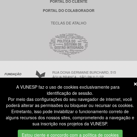
PORTAL DO CLIENTE
PORTAL DO COLABORADOR
TECLAS DE ATALHO
RUA DONA GERMAINE BURCHARD, 515
ÁGUA BRANCA - SÃO PAULO SP
CEP: 05002-062
A VUNESP faz o uso de cookies exclusivamente para
identificação de sessão.
Por meio das configurações do seu navegador de internet, você
ATENDIMENTO AO CANDIDATO
poderá alterar as permissões ou bloquear ou recursar os cookies.
11 3874-6300
(NÃO HÁ ATENDIMENTO PRESENCIAL)
Entretanto, isso pode inviabilizar o funcionamento correto de
DIAS ÚTEIS
das 8h às 18h
alguns recursos dos nossos sites, comprometendo a navegação e
sua inscrição nos projetos da VUNESP.
COPYRIGHT® | TODOS OS DIREITOS RESERVADOS A FUNDAÇÃO VUNESP. | V 2026.08.04-1
IDENTIDADE VISUAL | DESENVOLVIMENTO FUNDAÇÃO VUNESP
Estou ciente e concordo com a política de cookies