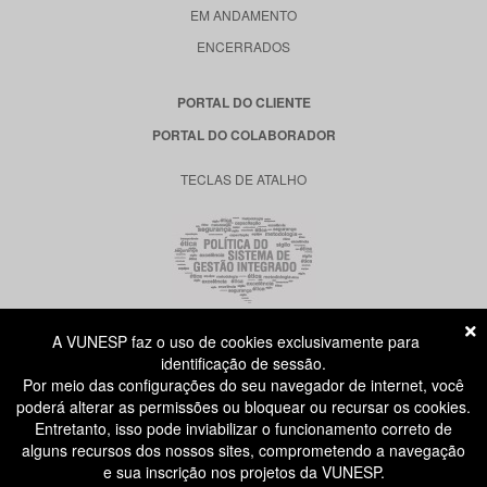
EM ANDAMENTO
ENCERRADOS
PORTAL DO CLIENTE
PORTAL DO COLABORADOR
TECLAS DE ATALHO
A VUNESP faz o uso de cookies exclusivamente para
RUA DONA GERMAINE BURCHARD, 515
identificação de sessão.
ÁGUA BRANCA - SÃO PAULO SP
Por meio das configurações do seu navegador de internet, você
CEP: 05002-062
poderá alterar as permissões ou bloquear ou recursar os cookies.
Entretanto, isso pode inviabilizar o funcionamento correto de
alguns recursos dos nossos sites, comprometendo a navegação
ATENDIMENTO AO CANDIDATO
e sua inscrição nos projetos da VUNESP.
11 3874-6300