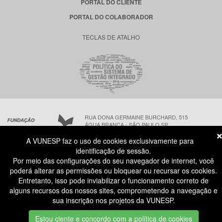
PORTAL DO CLIENTE
PORTAL DO COLABORADOR
TECLAS DE ATALHO
RUA DONA GERMAINE BURCHARD, 515
ÁGUA BRANCA - SÃO PAULO SP
CEP: 05002-062
A VUNESP faz o uso de cookies exclusivamente para
identificação de sessão.
Por meio das configurações do seu navegador de internet, você
ATENDIMENTO AO CANDIDATO
poderá alterar as permissões ou bloquear ou recursar os cookies.
11 3874-6300
(NÃO HÁ ATENDIMENTO PRESENCIAL)
Entretanto, isso pode inviabilizar o funcionamento correto de
DIAS ÚTEIS
das 8h às 18h
alguns recursos dos nossos sites, comprometendo a navegação e
sua inscrição nos projetos da VUNESP.
COPYRIGHT® | TODOS OS DIREITOS RESERVADOS A FUNDAÇÃO VUNESP. | V 2026.08.04-1
IDENTIDADE VISUAL | DESENVOLVIMENTO FUNDAÇÃO VUNESP
Estou ciente e concordo com a política de cookies