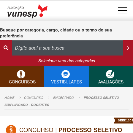
Busque por categoria, cargo, cidade ou o termo de sua
preferência
Selecione uma das categorias
CONCURSOS
VESTIBULARES
AVALIAÇÕES
HOME
CONCURSO
ENCERRADO
PROCESSO SELETIVO
SIMPLIFICADO - DOCENTES
SEED130
CONCURSO |
PROCESSO SELETIVO