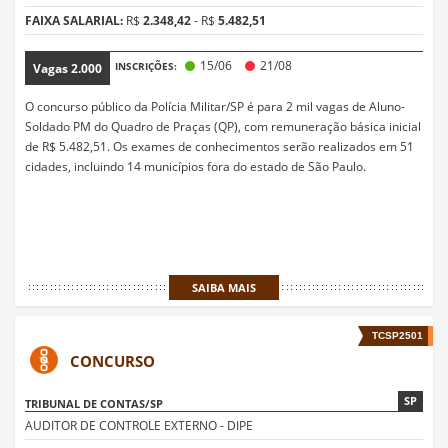
FAIXA SALARIAL:
R$
2.348,42
- R$
5.482,51
15/06
21/08
INSCRIÇÕES:
Vagas
2.000
O concurso público da Polícia Militar/SP é para 2 mil vagas de Aluno-
Soldado PM do Quadro de Praças (QP), com remuneração básica inicial
de R$ 5.482,51. Os exames de conhecimentos serão realizados em 51
cidades, incluindo 14 municípios fora do estado de São Paulo.
SAIBA MAIS
TCSP2501
CONCURSO
SP
TRIBUNAL DE CONTAS/SP
AUDITOR DE CONTROLE EXTERNO - DIPE